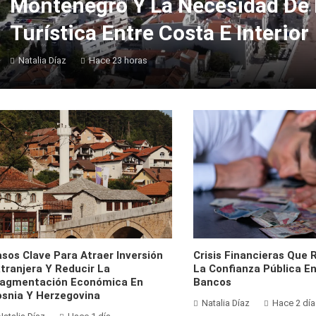
Montenegro Y La Necesidad De E
Turística Entre Costa E Interior
Natalia Díaz
Hace 23 horas
sos Clave Para Atraer Inversión
Crisis Financieras Que 
tranjera Y Reducir La
La Confianza Pública E
ragmentación Económica En
Bancos
snia Y Herzegovina
Natalia Díaz
Hace 2 día