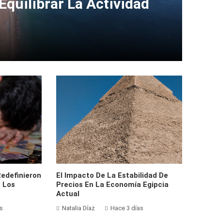
quilibrar La Actividad
Redefinieron
El Impacto De La Estabilidad De
n Los
Precios En La Economía Egipcia
Actual
s
Natalia Díaz
Hace 3 días