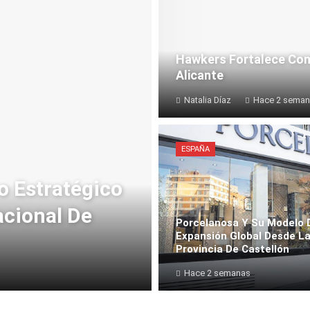
Hawkers Fortalece Com
Alicante
Natalia Díaz
Hace 2 sema
ESPAÑA
o Estratégico
acional De
Porcelanosa Y Su Modelo 
Expansión Global Desde L
Provincia De Castellón
Hace 2 semanas