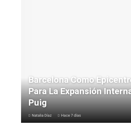
Barcelona Como Epicentr
Para La Expansión Intern
Puig
Natalia Díaz
Hace 7 días