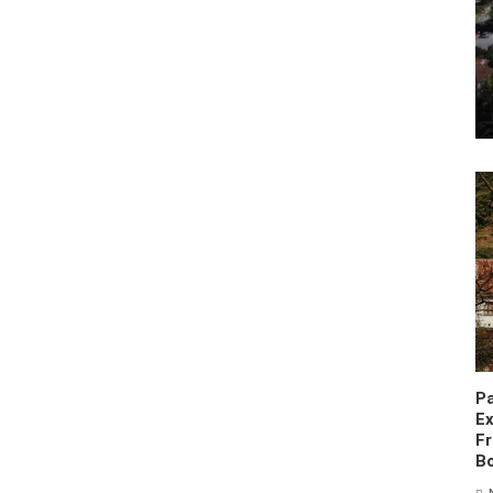
Pa
Ex
F
Bo