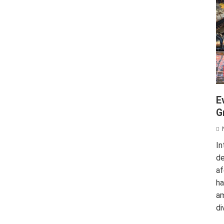
E
G
In
de
af
ha
am
di