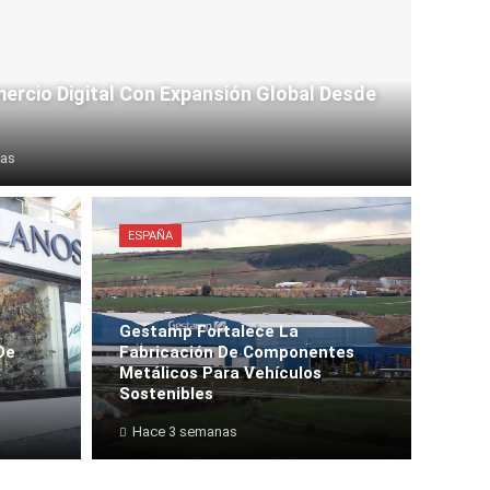
ercio Digital Con Expansión Global Desde
nas
ESPAÑA
Gestamp Fortalece La
De
Fabricación De Componentes
a
Metálicos Para Vehículos
Sostenibles
Hace 3 semanas