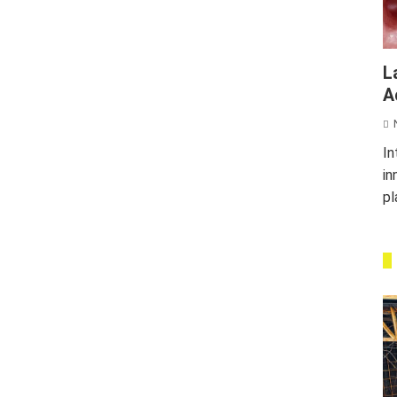
L
A
In
in
pl