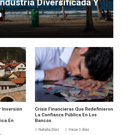
ndustria Diversificada Y
o
 Inversión
Crisis Financieras Que Redefinieron
La Confianza Pública En Los
ica En
Bancos
Natalia Díaz
Hace 3 días