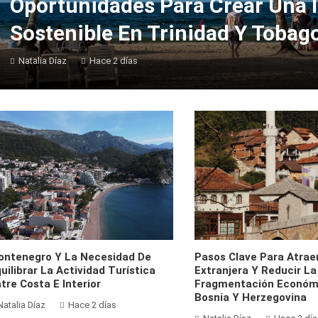
Oportunidades Para Crear Una I
Sostenible En Trinidad Y Tobag
Natalia Díaz
Hace 2 días
ontenegro Y La Necesidad De
Pasos Clave Para Atraer
uilibrar La Actividad Turística
Extranjera Y Reducir La
tre Costa E Interior
Fragmentación Económ
Bosnia Y Herzegovina
Natalia Díaz
Hace 2 días