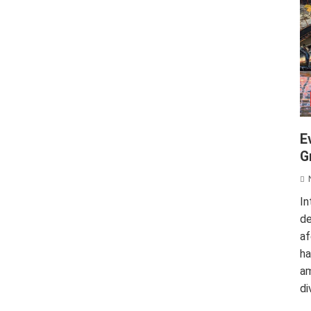
E
G
In
de
af
ha
am
di