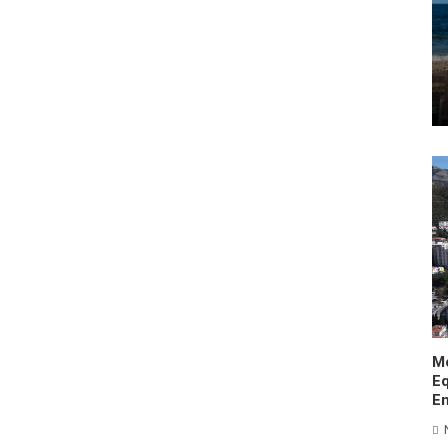
M
Eq
En