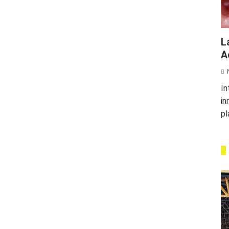
L
A
In
in
pl