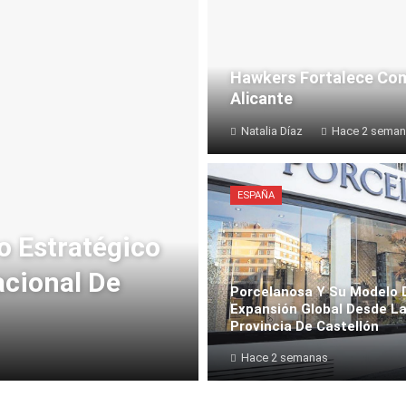
Hawkers Fortalece Com
Alicante
Natalia Díaz
Hace 2 sema
ESPAÑA
o Estratégico
acional De
Porcelanosa Y Su Modelo 
Expansión Global Desde L
Provincia De Castellón
Hace 2 semanas