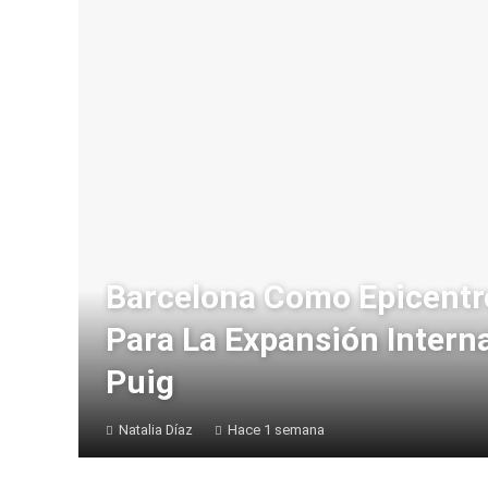
Barcelona Como Epicentr
Para La Expansión Intern
Puig
Natalia Díaz
Hace 1 semana