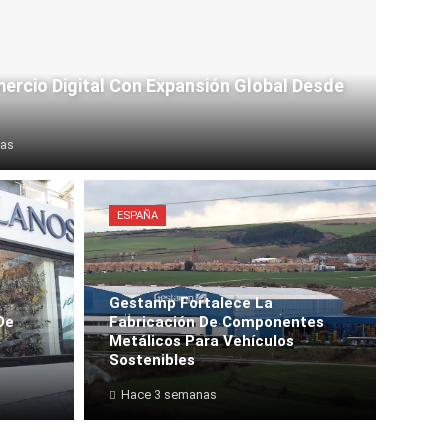
ercio Digital Con Expansión Global Desde
nas
ESPAÑA
Gestamp Fortalece La
De
Fabricación De Componentes
a
Metálicos Para Vehículos
Sostenibles
Hace 3 semanas