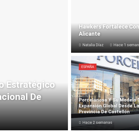
Hawkers Fortalece Com
Alicante
Natalia Díaz
Hace 1 sema
ESPAÑA
o Estratégico
acional De
Porcelanosa Y Su Modelo 
Expansión Global Desde L
Provincia De Castellón
Hace 2 semanas