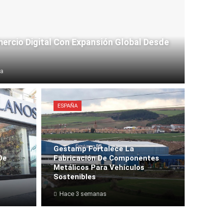
ercio Digital Con Expansión Global Desde
na
ESPAÑA
Gestamp Fortalece La
De
Fabricación De Componentes
a
Metálicos Para Vehículos
Sostenibles
Hace 3 semanas