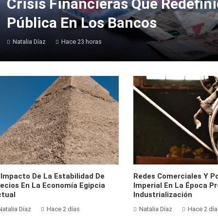
Crisis Financieras Que Redefin
Pública En Los Bancos
Natalia Díaz
Hace 23 horas
 Impacto De La Estabilidad De
Redes Comerciales Y P
ecios En La Economía Egipcia
Imperial En La Época Pr
tual
Industrialización
Natalia Díaz
Hace 2 días
Natalia Díaz
Hace 2 día