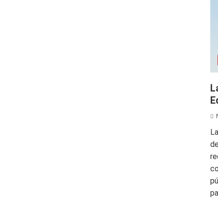
L
E
La
de
re
co
pú
pa