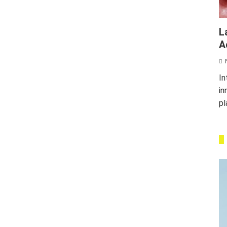
L
A
In
in
pl