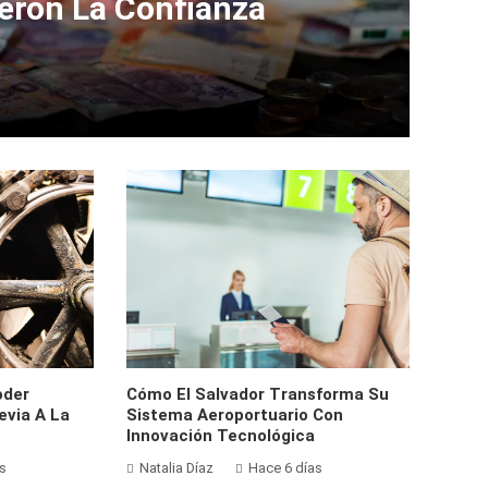
ieron La Confianza
oder
Cómo El Salvador Transforma Su
evia A La
Sistema Aeroportuario Con
Innovación Tecnológica
s
Natalia Díaz
Hace 6 días