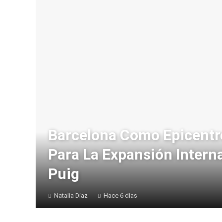
Barcelona Como Epicentr
Para La Expansión Intern
Puig
Natalia Díaz
Hace 6 días