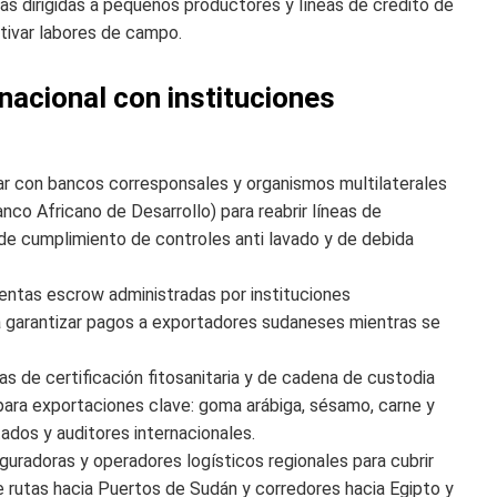
ias dirigidas a pequeños productores y líneas de crédito de
tivar labores de campo.
nacional con instituciones
ar con bancos corresponsales y organismos multilaterales
nco Africano de Desarrollo) para reabrir líneas de
 de cumplimiento de controles anti lavado y de debida
uentas escrow administradas por instituciones
ra garantizar pagos a exportadores sudaneses mientras se
s de certificación fitosanitaria y de cadena de custodia
e) para exportaciones clave: goma arábiga, sésamo, carne y
tados y auditores internacionales.
guradoras y operadores logísticos regionales para cubrir
de rutas hacia Puertos de Sudán y corredores hacia Egipto y