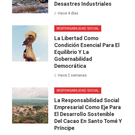
Desastres Industriales
Hace 4 días
RESPONSABILIDAD SOCIAL
La Libertad Como
Condición Esencial Para El
Equilibrio Y La
Gobernabilidad
Democrática
Hace 2 semanas
RESPONSABILIDAD SOCIAL
La Responsabilidad Social
Empresarial Como Eje Para
El Desarrollo Sostenible
Del Cacao En Santo Tomé Y
Príncipe