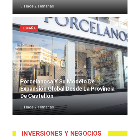
Hace 2 semanas
ESPAÑA
Porcelanosa Y Su Modelo De
Expansión Global Desde La Provincia
De Castellón
Hace 2 semanas
INVERSIONES Y NEGOCIOS