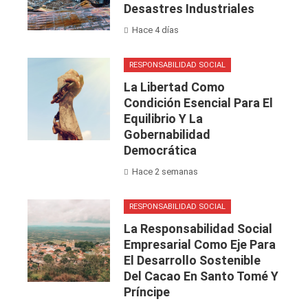
Desastres Industriales
Hace 4 días
RESPONSABILIDAD SOCIAL
La Libertad Como
Condición Esencial Para El
Equilibrio Y La
Gobernabilidad
Democrática
Hace 2 semanas
RESPONSABILIDAD SOCIAL
La Responsabilidad Social
Empresarial Como Eje Para
El Desarrollo Sostenible
Del Cacao En Santo Tomé Y
Príncipe