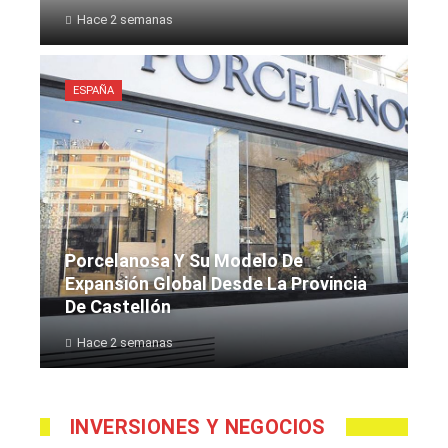
Hace 2 semanas
ESPAÑA
Porcelanosa Y Su Modelo De
Expansión Global Desde La Provincia
De Castellón
Hace 2 semanas
INVERSIONES Y NEGOCIOS