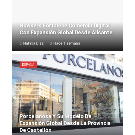
Hawkers Fortalece Comercio Digital
Con Expansión Global Desde Alicante
Natalia Díaz
Hace 1 semana
ESPAÑA
Porcelanosa Y Su Modelo De
Expansión Global Desde La Provincia
De Castellón