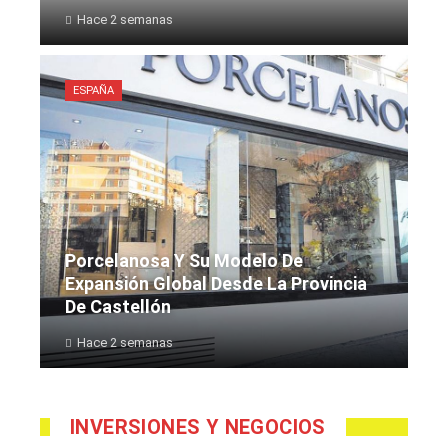
Hace 2 semanas
ESPAÑA
Porcelanosa Y Su Modelo De
Expansión Global Desde La Provincia
De Castellón
Hace 2 semanas
INVERSIONES Y NEGOCIOS