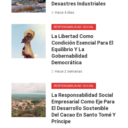
Desastres Industriales
Hace 4 días
RESPONSABILIDAD SOCIAL
La Libertad Como
Condición Esencial Para El
Equilibrio Y La
Gobernabilidad
Democrática
Hace 2 semanas
RESPONSABILIDAD SOCIAL
La Responsabilidad Social
Empresarial Como Eje Para
El Desarrollo Sostenible
Del Cacao En Santo Tomé Y
Príncipe