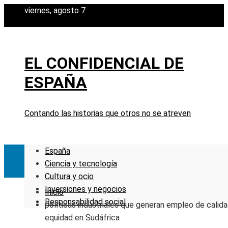
viernes, agosto 7
EL CONFIDENCIAL DE
ESPAÑA
Contando las historias que otros no se atreven
España
Ciencia y tecnología
Cultura y ocio
Inversiones y negocios
Inicio
Responsabilidad social
políticas industriales que generan empleo de calida
equidad en Sudáfrica