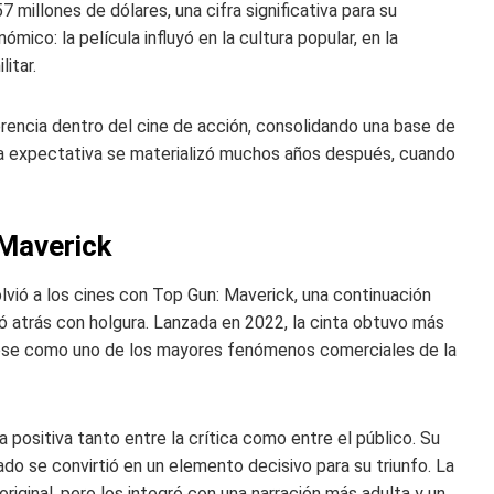
 millones de dólares, una cifra significativa para su
co: la película influyó en la cultura popular, en la
litar.
encia dentro del cine de acción, consolidando una base de
sa expectativa se materializó muchos años después, cuando
 Maverick
olvió a los cines con Top Gun: Maverick, una continuación
jó atrás con holgura. Lanzada en 2022, la cinta obtuvo más
ndose como uno de los mayores fenómenos comerciales de la
a positiva tanto entre la crítica como entre el público. Su
vado se convirtió en un elemento decisivo para su triunfo. La
iginal, pero los integró con una narración más adulta y un