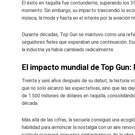
El éxito en taquilla fue contundente, superando los 357
momento. Sin embargo, su impacto trascendió lo económi
música, la moda y hasta en el interés por la aviación mi
Durante décadas, Top Gun se mantuvo como una refer
seguidores fieles que esperaban una continuación. E
la industria ya había cambiado radicalmente.
El impacto mundial de Top Gun:
Treinta y seis años después de su debut, la historia v
que no solo alcanzó las expectativas, sino que las de
de 1.500 millones de dólares en taquilla, consolidá
década.
Más allá de las cifras, la secuela consiguió una acogid
habilidad para armonizar la nostalgia con un aire reno
película recuperó aspectos emblemáticos de la obra or