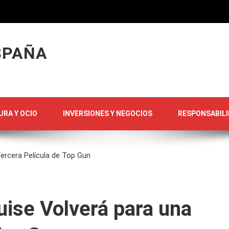
SPAÑA
URA Y OCIO
INVERSIONES Y NEGOCIOS
RESPONSABILI
ercera Película de Top Gun
ise Volverá para una