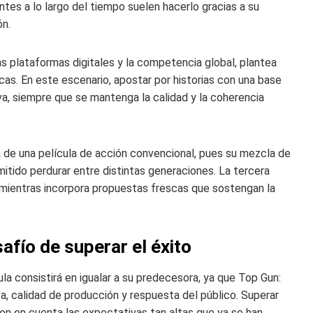
ntes a lo largo del tiempo suelen hacerlo gracias a su
ón.
as plataformas digitales y la competencia global, plantea
as. En este escenario, apostar por historias con una base
va, siempre que se mantenga la calidad y la coherencia
 de una película de acción convencional, pues su mezcla de
mitido perdurar entre distintas generaciones. La tercera
 mientras incorpora propuestas frescas que sostengan la
safío de superar el éxito
la consistirá en igualar a su predecesora, ya que Top Gun:
a, calidad de producción y respuesta del público. Superar
enen en cuenta las expectativas tan altas que ya se han