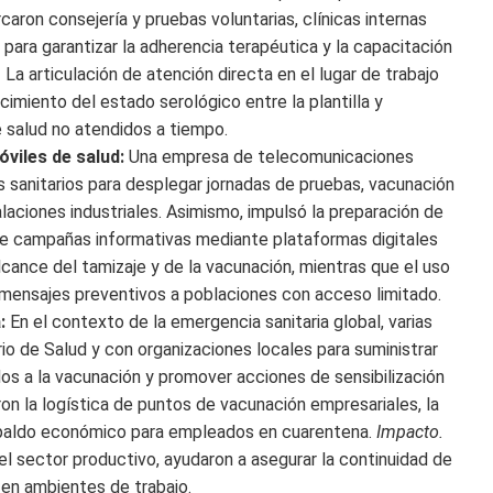
aron consejería y pruebas voluntarias, clínicas internas
ra garantizar la adherencia terapéutica y la capacitación
.
La articulación de atención directa en el lugar de trabajo
imiento del estado serológico entre la plantilla y
 salud no atendidos a tiempo.
viles de salud:
Una empresa de telecomunicaciones
s sanitarios para desplegar jornadas de pruebas, vacunación
alaciones industriales. Asimismo, impulsó la preparación de
de campañas informativas mediante plataformas digitales
lcance del tamizaje y de la vacunación, mientras que el uso
 mensajes preventivos a poblaciones con acceso limitado.
a:
En el contexto de la emergencia sanitaria global, varias
io de Salud y con organizaciones locales para suministrar
dos a la vacunación y promover acciones de sensibilización
ron la logística de puntos de vacunación empresariales, la
espaldo económico para empleados en cuarentena.
Impacto.
del sector productivo, ayudaron a asegurar la continuidad de
 en ambientes de trabajo.