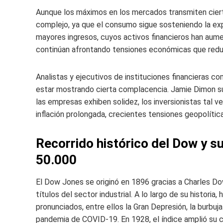
Aunque los máximos en los mercados transmiten ciert
complejo, ya que el consumo sigue sosteniendo la ex
mayores ingresos, cuyos activos financieros han aum
continúan afrontando tensiones económicas que red
Analistas y ejecutivos de instituciones financieras c
estar mostrando cierta complacencia. Jamie Dimon su
las empresas exhiben solidez, los inversionistas tal 
inflación prolongada, crecientes tensiones geopolític
Recorrido histórico del Dow y s
50.000
El Dow Jones se originó en 1896 gracias a Charles Do
títulos del sector industrial. A lo largo de su histor
pronunciados, entre ellos la Gran Depresión, la burbuja
pandemia de COVID-19. En 1928, el índice amplió su 