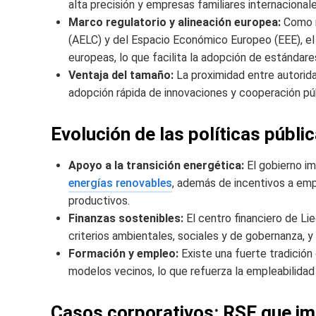
alta precisión y empresas familiares internacionale
Marco regulatorio y alineación europea:
Como m
(AELC) y del Espacio Económico Europeo (EEE), el
europeas, lo que facilita la adopción de estándare
Ventaja del tamaño:
La proximidad entre autorida
adopción rápida de innovaciones y cooperación púb
Evolución de las políticas públi
Apoyo a la transición energética:
El gobierno im
energías renovables
, además de incentivos a em
productivos.
Finanzas sostenibles:
El centro financiero de Li
criterios ambientales, sociales y de gobernanza, 
Formación y empleo:
Existe una fuerte tradición 
modelos vecinos, lo que refuerza la empleabilidad 
Casos corporativos: RSE que im