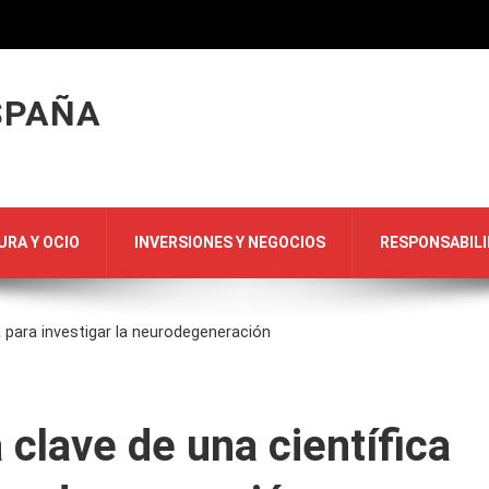
SPAÑA
URA Y OCIO
INVERSIONES Y NEGOCIOS
RESPONSABILI
a para investigar la neurodegeneración
 clave de una científica