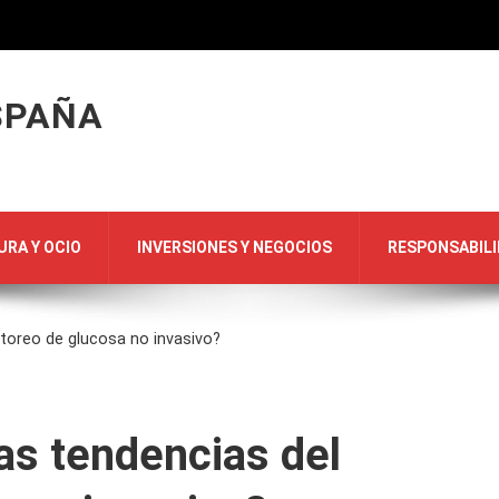
SPAÑA
URA Y OCIO
INVERSIONES Y NEGOCIOS
RESPONSABILI
toreo de glucosa no invasivo?
as tendencias del