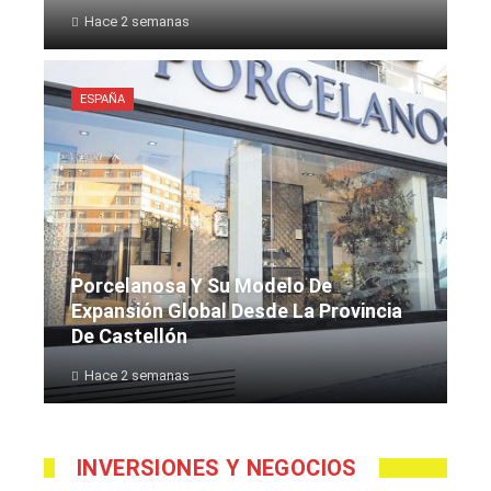
Hace 2 semanas
ESPAÑA
Porcelanosa Y Su Modelo De
Expansión Global Desde La Provincia
De Castellón
Hace 2 semanas
INVERSIONES Y NEGOCIOS