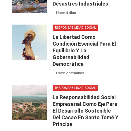
Desastres Industriales
Hace 4 días
RESPONSABILIDAD SOCIAL
La Libertad Como
Condición Esencial Para El
Equilibrio Y La
Gobernabilidad
Democrática
Hace 2 semanas
RESPONSABILIDAD SOCIAL
La Responsabilidad Social
Empresarial Como Eje Para
El Desarrollo Sostenible
Del Cacao En Santo Tomé Y
Príncipe